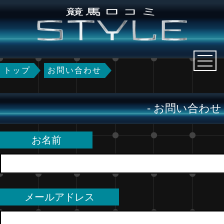
トップ
お問い合わせ
- お問い合わせ 
お名前
メールアドレス