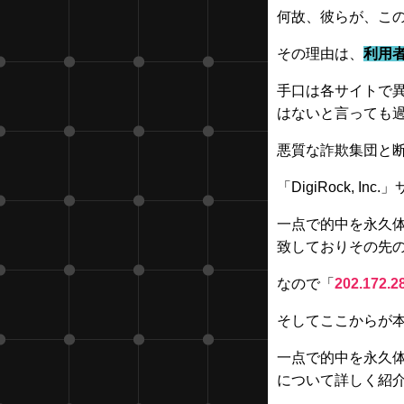
何故、彼らが、こ
その理由は、
利用
手口は各サイトで
はないと言っても
悪質な詐欺集団と
「DigiRock,
一点で的中を永久体
致しておりその先の
なので「
202.172.2
そしてここからが
一点で的中を永久
について詳しく紹