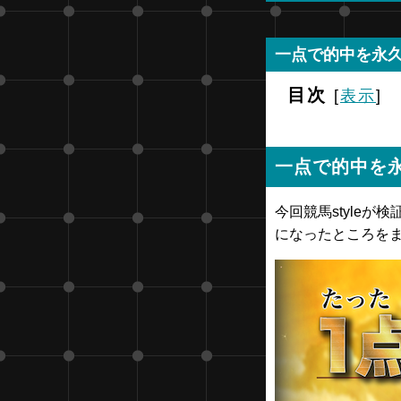
一点で的中を永
目次
[
表示
]
一点で的中を
今回競馬styleが
になったところを