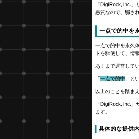
「DigiRock,
悪質なので、騙さ
一点で的中を
一点で的中を永久
トを駆使して、情
あくまで運営して
「
一点で的中
」と
以上のことを踏ま
「DigiRock,
ます。
具体的な提供