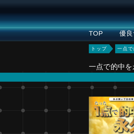
TOP
優良
トップ
一点で
一点で的中を