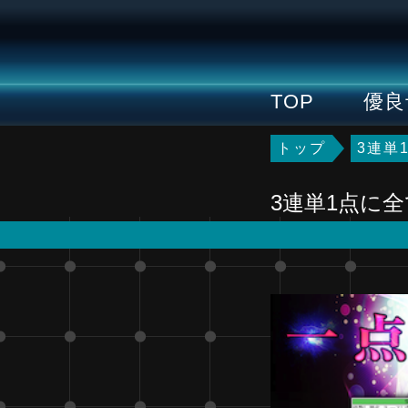
TOP
優良
トップ
3連単
3連単1点に