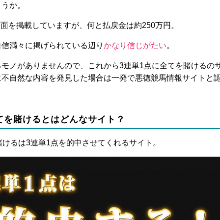
ょうか。
画面を掲載していますが、何と払戻金は約250万円。
自信満々に掲げられている辺り
かなり信じがたい
。
るモノがありませんので、これから3連単1点に全てを賭けるの
に不自然な内容を発見した場合は一発で悪徳競馬情報サイトと
。
てを賭けるとはどんなサイト？
賭けるは3連単1点を的中させてくれるサイト。