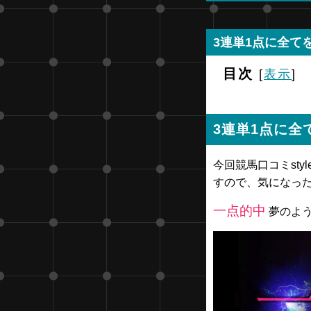
3連単1点に全て
目次
[
表示
]
3連単1点に
今回競馬口コミst
すので、気になっ
一点的中
夢のよう