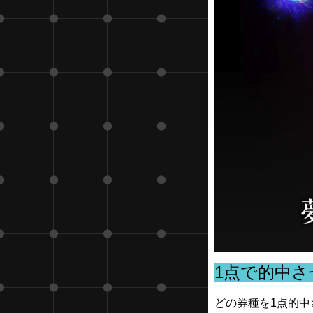
1点で的中
どの券種を1点的