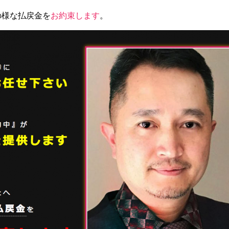
の様な払戻金を
お約束します
。