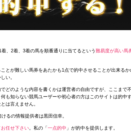
1着、2着、3着の馬を順番通りに当てるという
難易度が高い馬
ることが難しい馬券をあたかも1点で的中させることが出来るか
かしい。
内でどのような内容を書くかは運営者の自由ですが、ここまで
、何も知らない競馬ユーザーや初心者の方はこのサイトは的中
段とは言えません。
賭けるの情報提供者は黒田信幸。
てお任せ下さい
。私の「
一点的中
」が的中を提供します。