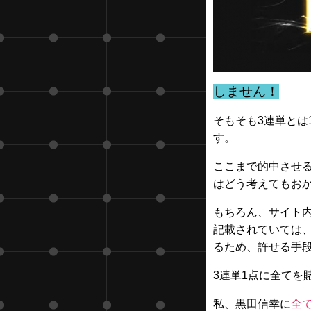
しません！
そもそも3連単とは
す。
ここまで的中させ
はどう考えてもお
もちろん、サイト
記載されていては
るため、許せる手
3連単1点に全てを
私、黒田信幸に
全