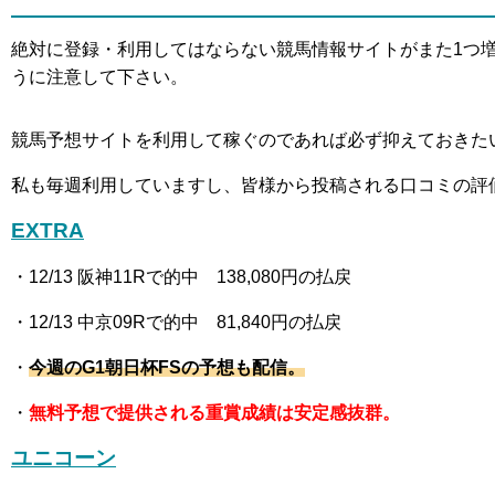
絶対に登録・利用してはならない競馬情報サイトがまた1つ
うに注意して下さい。
競馬予想サイトを利用して稼ぐのであれば必ず抑えておきた
私も毎週利用していますし、皆様から投稿される口コミの評
EXTRA
・12
/13 阪神11R
で的中 138,080
円の払戻
・12
/13 中京09R
で的中 81,840
円の払戻
・
今週の
G1朝日杯FS
の予想も配信。
・
無料予想で提供される重賞成績は安定感抜群。
ユニコーン