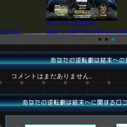
P4
く抜群の精度を誇る！
注目の阪神JF(G1)を厳選予想！買
あなたの逆転劇は結末への
コメントはまだありません。
あなたの逆転劇は結末へに関する口