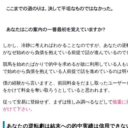
しかし、冷静に考えればわかることなのですが、あなたの逆
がなぜ始めから負債を抱えている前提で話が進んでいるので
競馬を始めたばかりで的中を求めるが故に利用している人も
で始めから負債を抱えている人前提で話を進めているのは明
僕の経験から言いますと、前回料金をだまし取ったユーザー
をかけて料金を奪い取ろうとしていると思われます。
従って安易に登録せず、まずは怪しみ調べるなどして
慎重に
がけて下さい。
あなたの逆転劇は結末への的中実績は信用できな