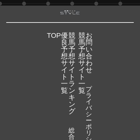
TOP
優
競
競
お
良
馬
馬
問
予
予
予
い
想
想
想
合
サ
サ
サ
わ
イ
イ
イ
せ
ト
ト
ト
一
ラ
一
プ
覧
ン
覧
ラ
キ
イ
ン
バ
グ
シ
ー
ポ
総
リ
合
シ