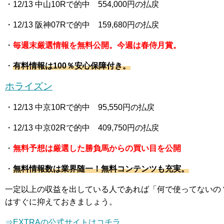
・12
/13 中山10R
で的中 554,000
円の払戻
・12
/13 阪神07R
で的中 159,680
円の払戻
・
毎週末厳選情報を無料公開。今週は春侍月賞。
・
有料情報は100％安心保障付き。
ホライズン
・12
/13 中京10R
で的中 95,550
円の払戻
・12
/13 中京02R
で的中 409,750
円の払戻
・
無料予想は厳選した勝負馬からの買い目を公開
・
無料情報数は業界随一！無料コンテンツも充実。
一定以上の収益を出している人であれば「何で使ってないの
はすぐに抑えておきましょう。
⇒EXTRAの公式サイトはコチラ