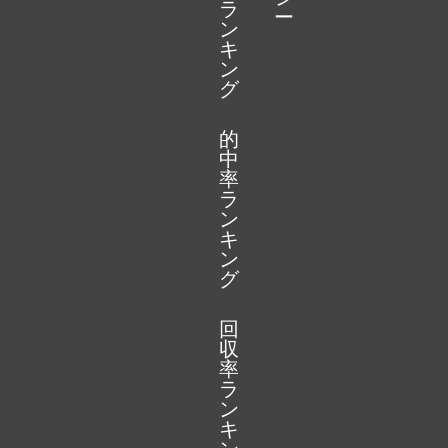
ラ
ー
ン
キ
ン
グ
的
中
率
ラ
ン
キ
ン
グ
回
収
率
ラ
ン
キ