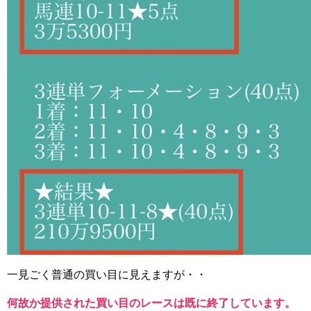
一見ごく普通の買い目に見えますが・・
何故か提供された買い目のレースは既に終了しています。