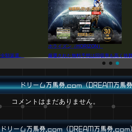
P4
の精度を誇る！
注目の阪神JF(G1)を厳選予想！買い目は
ドリーム万馬券.com（DREAM万馬
コメントはまだありません。
ドリーム万馬券.com（DREAM万馬券.c