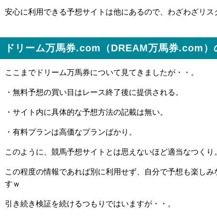
安心に利用できる予想サイトは他にあるので、わざわざリス
ドリーム万馬券.com（DREAM万馬券.com
ここまでドリーム万馬券について見てきましたが・・。
・無料予想の買い目はレース終了後に提供される。
・サイト内に具体的な予想方法の記載は無い。
・有料プランは高価なプランばかり。
このように、競馬予想サイトとは思えないほど適当なつくり
この程度の情報であれば別に利用せず、自分で予想も楽しみ
すｗ
引き続き検証を続けるつもりではいますが・・。