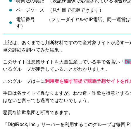
特商法の表記 （表記が画像で処理されている場合が
ページソース （見た目で把握できます）
電話番号 （フリーダイヤルやIP電話、同一運営は
す）
上記は、あくまでも判断材料ですので全対象サイトが必ず一
単の詳細を調べてみた結果…
このサイトは悪徳サイトを大量生産している事で名高い「
Di
いるグループが運営していることがわかりました。
このグループは主に
利用者を騙す前提で競馬予想サイトを作
手口は各サイトで異なりますが、ねつ造・詐欺を得意とする
はないと言っても過言ではないでしょう。
悪質な詐欺集団と断言できます。
「DigiRock, Inc.」サーバーを利用するこのグループは毎