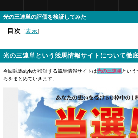
光の三連単の評価を検証してみた
目次
[
表示
]
光の三連単という競馬情報サイトについて徹
今回競馬styleが検証する競馬情報サイトは
光の三連単
という
ろをまとめていきます。