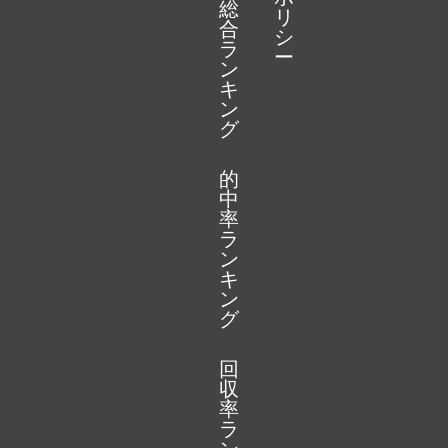
総
リ
合
シ
ラ
ー
ン
キ
ン
グ
的
中
率
ラ
ン
キ
ン
グ
回
収
率
ラ