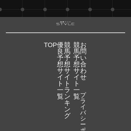
TOP
優
競
競
お
良
馬
馬
問
予
予
予
い
想
想
想
合
サ
サ
サ
わ
イ
イ
イ
せ
ト
ト
ト
一
ラ
一
プ
覧
ン
覧
ラ
キ
イ
ン
バ
グ
シ
ー
ポ