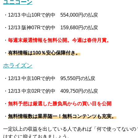
ユニコーン
・12
/13 中山10R
で的中 554,000
円の払戻
・12
/13 阪神07R
で的中 159,680
円の払戻
・
毎週末厳選情報を無料公開。今週は春侍月賞。
・
有料情報は100％安心保障付き。
ホライズン
・12
/13 中京10R
で的中 95,550
円の払戻
・12
/13 中京02R
で的中 409,750
円の払戻
・
無料予想は厳選した勝負馬からの買い目を公開
・
無料情報数は業界随一！無料コンテンツも充実。
一定以上の収益を出している人であれば「何で使ってないの
はすぐに抑えておきましょう。