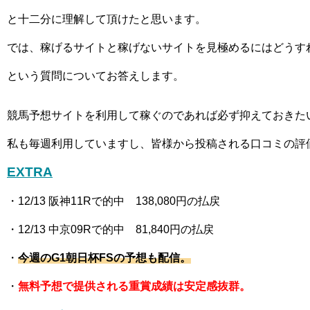
と十二分に理解して頂けたと思います。
では、稼げるサイトと稼げないサイトを見極めるにはどうす
という質問についてお答えします。
競馬予想サイトを利用して稼ぐのであれば必ず抑えておきた
私も毎週利用していますし、皆様から投稿される口コミの評
EXTRA
・12
/13 阪神11R
で的中 138,080
円の払戻
・12
/13 中京09R
で的中 81,840
円の払戻
・
今週の
G1朝日杯FS
の予想も配信。
・
無料予想で提供される重賞成績は安定感抜群。