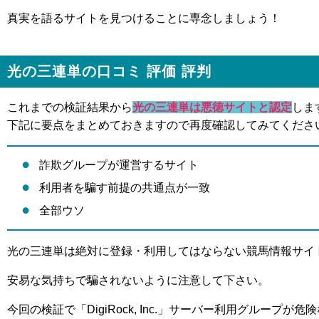
真実を語るサイトを見つけることに専念しましょう！
光の三連単の口コミ 評価 評判
これまでの検証結果から
光の三連単は悪徳サイトと認定
しま
下記に要点をまとめておきますので再度確認してみてくださ
詐欺グループが運営するサイト
利用者を騙す前提の共通点が一致
全部ウソ
光の三連単は絶対に登録・利用してはならない競馬情報サイ
安易な気持ちで騙されないように注意して下さい。
今回の検証で「DigiRock, Inc.」サーバー利用グループが危