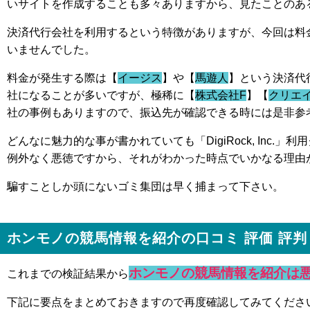
いサイトを作成することも多々ありますから、見たことのあ
決済代行会社を利用するという特徴がありますが、今回は料
いませんでした。
料金が発生する際は【
イージス
】や【
馬遊人
】という決済代
社になることが多いですが、極稀に【
株式会社F
】【
クリエ
社の事例もありますので、振込先が確認できる時には是非参
どんなに魅力的な事が書かれていても「DigiRock, Inc.
例外なく悪徳ですから、それがわかった時点でいかなる理由
騙すことしか頭にないゴミ集団は早く捕まって下さい。
ホンモノの競馬情報を紹介の口コミ 評価 評判
ホンモノの競馬情報を紹介は
これまでの検証結果から
下記に要点をまとめておきますので再度確認してみてくださ