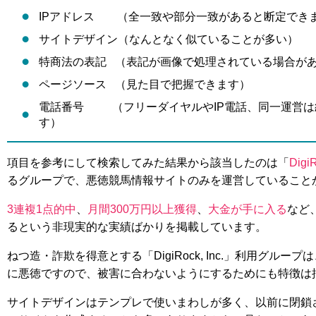
IPアドレス （全一致や部分一致があると断定でき
サイトデザイン（なんとなく似ていることが多い）
特商法の表記 （表記が画像で処理されている場合が
ページソース （見た目で把握できます）
電話番号 （フリーダイヤルやIP電話、同一運営は
す）
項目を参考にして検索してみた結果から該当したのは「
DigiR
るグループで、悪徳競馬情報サイトのみを運営していること
3連複1点的中
、
月間300万円以上獲得
、
大金が手に入る
など
るという非現実的な実績ばかりを掲載しています。
ねつ造・詐欺を得意とする「DigiRock, Inc.」利用グル
に悪徳ですので、被害に合わないようにするためにも特徴は
サイトデザインはテンプレで使いまわしが多く、以前に閉鎖