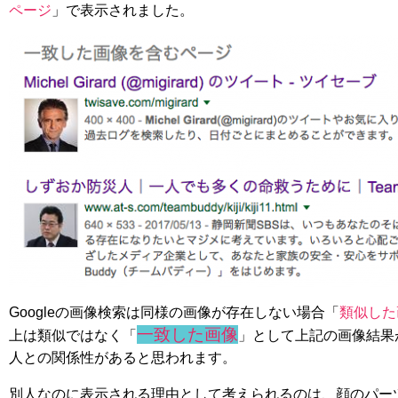
ページ
」で表示されました。
Googleの画像検索は同様の画像が存在しない場合「
類似した
一致した画像
上は類似ではなく「
」として上記の画像結果
人との関係性があると思われます。
別人なのに表示される理由として考えられるのは、顔のパー