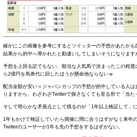
確かにこの画像を参考にするとツイッターの予想があたかも
結果から的中へ導かれたと勘違いしてしまいそうになります
予想を上回る訳でもない、順当な人気馬で決まったこの程度
ら2億円を馬券代に回したほうが懸命他ならないｗ
配当金額が安い＝ジャパンカップの予想が的中している人は
りますから、わざわざTwitterで探さなくても至る所で「当
そして明らかな矛盾点として残るのが「1年以上検証して」
1年もかけて検証していたら開催に間に合うはずがなく来年
Twitterのユーザーが1年も先の予想をするはずがない。