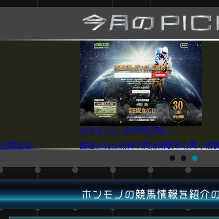
P4
の精度を誇る！
注目の阪神JF(G1)を厳選予想！買い目は
ホンモノの競馬情報を紹介