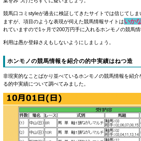
葉をみつけたらすぐに疑いましょう。
競馬口コミstyleが過去に検証してきたサイトでは信じてし
いか
ますが、項目のような表現が伺えた競馬情報サイトは
れていますので1ヶ月で200万円手に入れるホンモノの競馬
利用は愚か登録さえもしないようにしましょう。
ホンモノの競馬情報を紹介の的中実績はねつ造
非現実的なことばかり並べているホンモノの競馬情報を紹介
る的中実績について調べてみました。