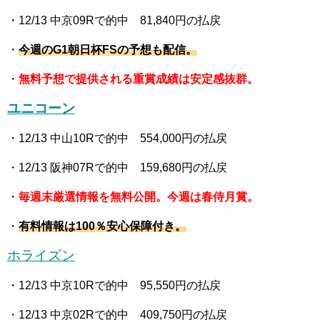
・12
/13 中京09R
で的中 81,840
円の払戻
・
今週の
G1朝日杯FS
の予想も配信。
・
無料予想で提供される重賞成績は安定感抜群。
ユニコーン
・12
/13 中山10R
で的中 554,000
円の払戻
・12
/13 阪神07R
で的中 159,680
円の払戻
・
毎週末厳選情報を無料公開。今週は春侍月賞。
・
有料情報は100％安心保障付き。
ホライズン
・12
/13 中京10R
で的中 95,550
円の払戻
・12
/13 中京02R
で的中 409,750
円の払戻