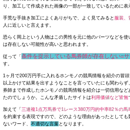
り、加工して作成された画像の一部が一致しているために表
手荒な手抜き加工によくありがちで、よく見てみると
服装、
人に近しいと言えます。
恐らく岡上という人物はこの男性を元に他のパーツなどを使
は存在しない可能性が高いと思われます。
条件を提示している馬券師が存在しない=
従って「
す。
1ヶ月で200万円手に入れるホンモノの競馬情報を紹介の冒頭で
以上かけて結果を出すようなことを言っていたにも関わらず
券師まで作成したホンモノの競馬情報を紹介は一切信用など
たのでしょうか。こんな矛盾したサイトは
利用価値など皆無
加えて「
三連複1点万馬券で1レース380万円的中率82％の馬
を約束する表現ですので、どのような理由があったとしても
ないワード、
不適切な言葉
となります。