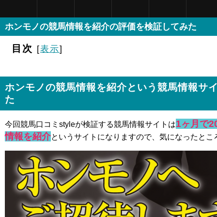
ホンモノの競馬情報を紹介の評価を検証してみた
目次
[
表示
]
ホンモノの競馬情報を紹介という競馬情報サ
た
1ヶ月で
今回競馬口コミstyleが検証する競馬情報サイトは
情報を紹介
というサイトになりますので、気になったとこ