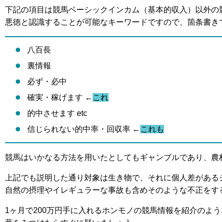
下記の項目は競馬ベーシックインカム（基本的収入）以外の
悪徳と認識することが可能なキーワードですので、箇条書き
八百長
裏情報
必ず・必中
確実・稼げます ←
これ
的中させます etc
信じられない的中率・回収率 ←
これも
競馬はいかなる方法を用いたとしてもギャンブルであり、農
上記でも説明した通り対象は生き物で、それに個人差がある
自然の摂理やイレギュラーな事故も含めそのような不正をす
1ヶ月で200万円手に入れるホンモノの競馬情報を紹介のよ