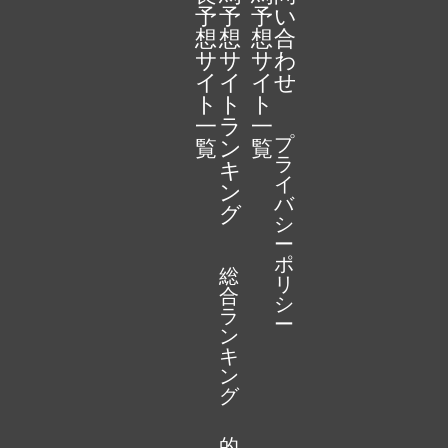
予
予
予
い
想
想
想
合
サ
サ
サ
わ
イ
イ
イ
せ
ト
ト
ト
一
ラ
一
プ
覧
ン
覧
ラ
キ
イ
ン
バ
グ
シ
ー
ポ
総
リ
合
シ
ラ
ー
ン
キ
ン
グ
的