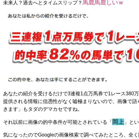
馬鹿馬鹿しいｗ
未来人？過去へとタイムスリップ？
あなたの紹介を受けるだけで3連複1点万馬券で1レース38
提供される情報に信憑性がなく嘘極まりないので、画像で語
きます」もタダのデマカセですね。
岡上
それ以前に画像の的中条件が可能とされている「
」とい
気になったのでGoogleの画像検索で調べてみたところ、全