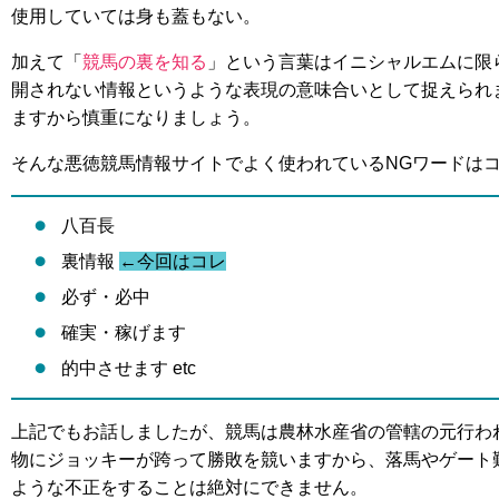
使用していては身も蓋もない。
加えて「
競馬の裏を知る
」という言葉はイニシャルエムに限
開されない情報というような表現の意味合いとして捉えられ
ますから慎重になりましょう。
そんな悪徳競馬情報サイトでよく使われているNGワードは
八百長
裏情報
←今回はコレ
必ず・必中
確実・稼げます
的中させます etc
上記でもお話しましたが、競馬は農林水産省の管轄の元行わ
物にジョッキーが跨って勝敗を競いますから、落馬やゲート
ような不正をすることは絶対にできません。