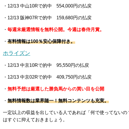
・12
/13 中山10R
で的中 554,000
円の払戻
・12
/13 阪神07R
で的中 159,680
円の払戻
・
毎週末厳選情報を無料公開。今週は春侍月賞。
・
有料情報は100％安心保障付き。
ホライズン
・12
/13 中京10R
で的中 95,550
円の払戻
・12
/13 中京02R
で的中 409,750
円の払戻
・
無料予想は厳選した勝負馬からの買い目を公開
・
無料情報数は業界随一！無料コンテンツも充実。
一定以上の収益を出している人であれば「何で使ってないの
はすぐに抑えておきましょう。