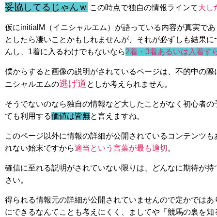
妥協してるじゃんｗ
この時点で独自の情報ラインて
大し
仮にinitialM（イニシャルエム）が語っている内容が真実
としたら凄いことかもしれませんが、それが必ずしも結果に
んし、1着に入るわけでもないなら
2着・3着あるいは入着す
僕からすると画像の説明がされているページは、不的中の際
逃げ道
ニシャルエムの
としか考えられません。
そうでないのなら独自の情報など大したことがなく初心者の
ても利用する
価値は皆無
と言えますね。
このページ以外に情報の詳細が公開されているコンテンツも
れない始末ですから
適当という言葉が最も適切
。
確信に至れる説明がされていない限りは、どんなに期待が持
さい。
得られる情報元の詳細が公開されていませんので定かではあ
にできるなんてことも考えにくく、ましてや「競馬の裏を知