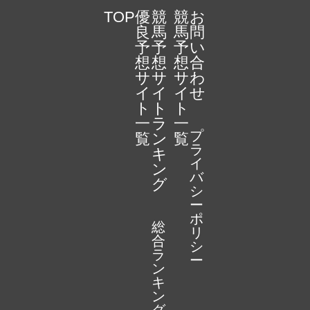
TOP
優
競
競
お
良
馬
馬
問
予
予
予
い
想
想
想
合
サ
サ
サ
わ
イ
イ
イ
せ
ト
ト
ト
一
ラ
一
プ
覧
ン
覧
ラ
キ
イ
ン
バ
グ
シ
ー
ポ
総
リ
合
シ
ラ
ー
ン
キ
ン