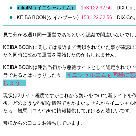
initialM（イニシャルエム）
153.122.32.56
DIX Co., 
KEIBA BOON(ケイバブーン)
153.122.32.56
DIX Co., 
見て分かる通り同一運営であるという認識で間違いないでし
KEIBA BOONに関しては最近まで閉鎖されていた事が確
たと同時に改めて運営を開始したのかもしれません。
KEIBA BOONは運営当初から悪徳サイトとして認定され
イニシャルエムも同様に悪
営であるとはっきりした今、
しょう。
現状は2サイト程度ですがこれから勢いをつけて新サイトを
後、どのような些細な情報でもかまいませんからイニシャル
たら、競馬口コミstyleに情報提供して頂けると嬉しいです。
皆様からの口コミお待ちしています。