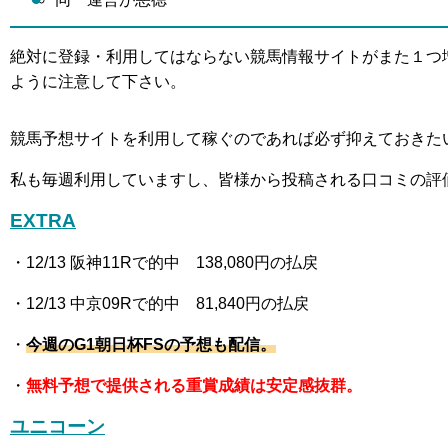
絶対に登録・利用してはならない競馬情報サイトがまた１つ
ように注意して下さい。
競馬予想サイトを利用して稼ぐのであれば必ず抑えておきた
私も毎週利用していますし、皆様から投稿される口コミの評
EXTRA
・12
/13 阪神11R
で的中 138,080
円の払戻
・12
/13 中京09R
で的中 81,840
円の払戻
・
今週の
G1朝日杯FS
の予想も配信。
・
無料予想で提供される重賞成績は安定感抜群。
ユニコーン