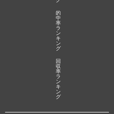
グ
的
中
率
ラ
ン
キ
ン
グ
回
収
率
ラ
ン
キ
ン
グ