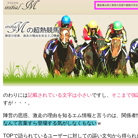
のわりには
記載されている文字は小さい
ですし、
そこまで強
すが・・・。
陣営の思惑、激走の理由を知るエム情報と言うのは、関係者
なんて言葉すら登場する気がしなくもない
ｗ
TOPで語られているユーザーに対しての謳い文句から得られ