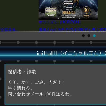
P4
の精度を誇る！
注目の阪神JF(G1)を厳選予想！買い目は
initialM（イニシャルエム
投稿者：詐欺
くそ、かす、ごみ、うざ！！
早く潰れろ。
問い合わせメール100件送るわ。