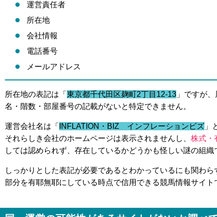
運営責任者
所在地
会社情報
電話番号
メールアドレス
所在地の表記は「
東京都千代田区麹町2丁目12-13
」ですが、
名・階数・部屋番号の記載がないと特定できません。
運営会社名は「
INFLATION・BIZ インフレーションビズ
」
それらしき会社のホームページは表示されませんし、
株式・
しては認められず、存在しているかどうかも怪しい謎の組織
しっかりとした表記が必要であるとわかっているにも関わら
部分を有耶無耶にしている時点で信用できる競馬情報サイト