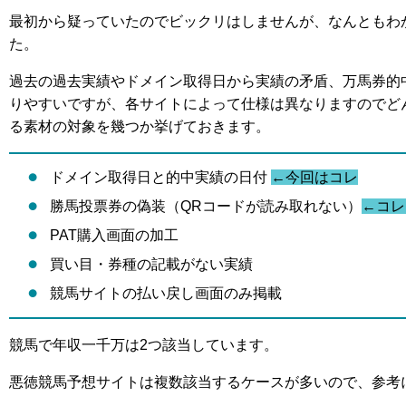
最初から疑っていたのでビックリはしませんが、なんともわ
た。
過去の過去実績やドメイン取得日から実績の矛盾、万馬券的
りやすいですが、各サイトによって仕様は異なりますのでど
る素材の対象を幾つか挙げておきます。
ドメイン取得日と的中実績の日付
←今回はコレ
勝馬投票券の偽装（QRコードが読み取れない）
←コレ
PAT購入画面の加工
買い目・券種の記載がない実績
競馬サイトの払い戻し画面のみ掲載
競馬で年収一千万は2つ該当しています。
悪徳競馬予想サイトは複数該当するケースが多いので、参考