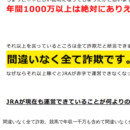
間違いなく全て詐欺。競馬で年収一千万も含めて間違いなく