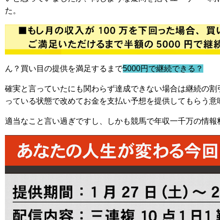
た。
ん？買い目の提供を満足するまで
5000円で継続できる？
確実と言っていたにも関わらず達成できない場合は継続の割
っている状態で改めてお金を支払い予想を提供してもらう意
適当なこと言い過ぎですし、しかも競馬で年収一千万の情報