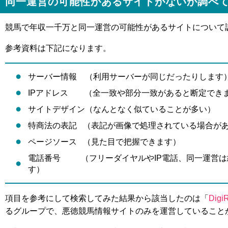
同一運営の可能性があるサイトがないか調べ
競馬で年収一千万と同一運営の可能性があるサイトについて
参考資料は下記になります。
サーバー情報 （利用サーバーが同じだったりします
IPアドレス （全一致や部分一致があると断定でき
サイトデザイン（なんとなく似ていることが多い）
特商法の表記 （表記が画像で処理されている場合が
ページソース （見た目で把握できます）
電話番号 （フリーダイヤルやIP電話、同一運営は
す）
項目を参考にして検索してみた結果から該当したのは「
DigiR
るグループで、悪徳競馬情報サイトのみを運営していること