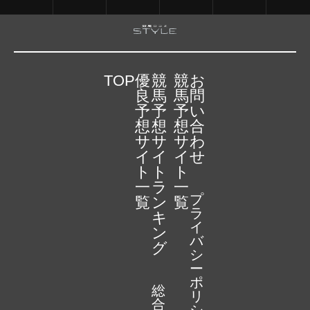
TOP
優
競
競
お
良
馬
馬
問
予
予
予
い
想
想
想
合
サ
サ
サ
わ
イ
イ
イ
せ
ト
ト
ト
一
ラ
一
プ
覧
ン
覧
ラ
キ
イ
ン
バ
グ
シ
ー
ポ
総
リ
合