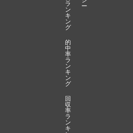
シ
ラ
ー
ン
キ
ン
グ
的
中
率
ラ
ン
キ
ン
グ
回
収
率
ラ
ン
キ