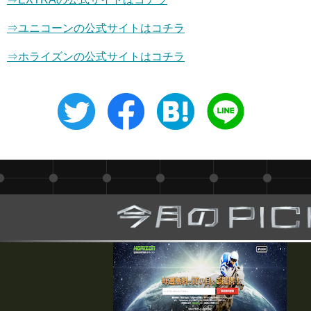
⇒
ユニコーン
の公式サイトはコチラ
⇒ホライズンの公式サイトはコチラ