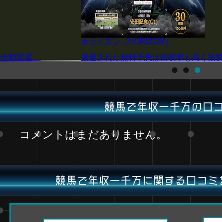
P4
の精度を誇る！
注目の阪神JF(G1)を厳選予想！買い目は
競馬で年収一千万の口
コメントはまだありません。
競馬で年収一千万に関する口コミ