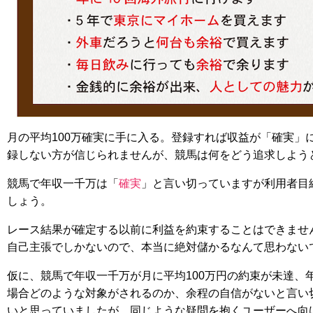
月の平均100万確実に手に入る。登録すれば収益が「確実」
録しない方が信じられませんが、競馬は何をどう追求しよう
競馬で年収一千万は「
確実
」と言い切っていますが利用者目
しょう。
レース結果が確定する以前に利益を約束することはできませ
自己主張でしかないので、本当に絶対儲かるなんて思わない
仮に、競馬で年収一千万が月に平均100万円の約束が未達、年
場合どのような対象がされるのか、余程の自信がないと言い
いと思っていましたが、同じような疑問を抱くユーザーへ向