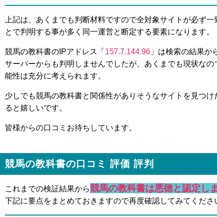
上記は、あくまでも判断材料ですので全対象サイトが必ず一
とで判明する事が多く同一運営と断定する要素になります。
競馬の教科書のIPアドレス「
157.7.144.96
」は検索の結果か
サーバーからも判明しませんでしたが、あくまでも現状なの
能性は充分に考えられます。
少しでも競馬の教科書と関係性がありそうなサイトを見つけたら
ると嬉しいです。
皆様からの口コミお待ちしています。
競馬の教科書の口コミ 評価 評判
競馬の教科書は悪徳と認定し
これまでの検証結果から
下記に要点をまとめておきますので再度確認してみてくださ