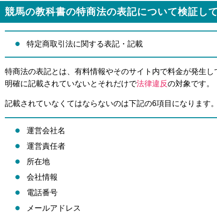
競馬の教科書の特商法の表記について検証し
特定商取引法に関する表記・記載
特商法の表記とは、有料情報やそのサイト内で料金が発生し
明確に記載されていないとそれだけで
法律違反
の対象です。
記載されていなくてはならないのは下記の6項目になります
運営会社名
運営責任者
所在地
会社情報
電話番号
メールアドレス