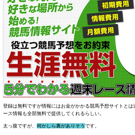
登録は無料ですが情報にはお金がかかる競馬予想サイトとは
ース情報も全部無料で提供してくれるらしい。
太っ腹ですが、
何かしら裏がありそう
です。