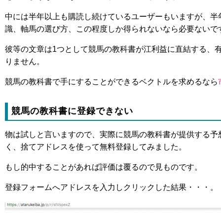
中には半年以上も購読し続けているユーザーもいますが、半
識、軸馬の選び方、この程度しか得られないなら必要ないで
彼等の文章は1つとして競馬の教科書が江利益に直結する、
りません。
競馬の教科書で手にすることができるベクトルを求めるなら
競馬の教科書に登録できない
物は試しと言いますので、実際に競馬の教科書が提供する予
く、捨てアドレスを使って無料登録してみました。
もし的中することがあれば評価は覆るので見ものです。
登録フォームへアドレスを入力しクリックした結果・・・。