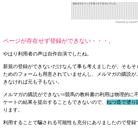
ページが存在せず登録ができない・・・。
やはり利用者の声は自作自演でしたね。
新規の登録ができないだけなんて事も考えましたが、そもそ
ためのフォームも用意されていませんし、メルマガの購読が
きなければ元も子もない。
メルマガの購読ができない=競馬の教科書の利用は物理的に
ケートの結果を提出することもできないので、
ねつ造で塗り
ります。
利用することで騙される可能性も充分にありましたので登録