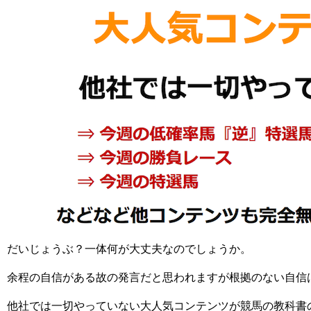
だいじょうぶ？一体何が大丈夫なのでしょうか。
余程の自信がある故の発言だと思われますが根拠のない自信
他社では一切やっていない大人気コンテンツが競馬の教科書