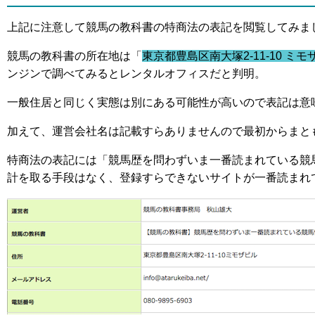
上記に注意して競馬の教科書の特商法の表記を閲覧してみま
競馬の教科書の所在地は「
東京都豊島区南大塚2-11-10 ミモ
ンジンで調べてみるとレンタルオフィスだと判明。
一般住居と同じく実態は別にある可能性が高いので表記は意
加えて、運営会社名は記載すらありませんので最初からまと
特商法の表記には「競馬歴を問わずいま一番読まれている競
計を取る手段はなく、登録すらできないサイトが一番読まれ