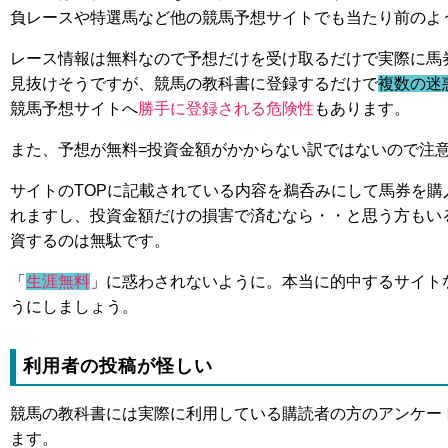
負レースや特選馬など他の競馬予想サイトでも当たり前のよ
レース情報は無料なので予想だけを受け取るだけで実際に馬
見抜けそうですが、競馬の教科書に登録するだけで
複数の迷
競馬予想サイトへ
勝手に登録される危険性
もあります。
また、予想が無料=投資金額がかからない訳ではないので注
サイトのTOPに記載されている内容を鵜呑みにして馬券を
れますし、投資金額だけの損害で済むなら・・と思う方もい
資するのは無駄です。
「
生涯無料
」に惑わされないように。本当に的中するサイト
うにしましょう。
利用者の投稿が怪しい
競馬の教科書には実際に利用している購読者の方のアンケー
ます。