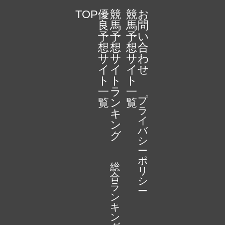
TOP
優
競
競
お
良
馬
馬
問
予
予
予
い
想
想
想
合
サ
サ
サ
わ
イ
イ
イ
せ
ト
ト
ト
一
ラ
一
プ
覧
ン
覧
ラ
キ
イ
ン
バ
グ
シ
ー
ポ
総
リ
合
シ
ラ
ー
ン
キ
ン