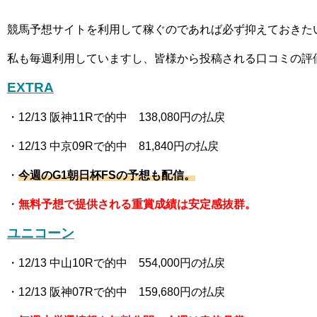
競馬予想サイトを利用して稼ぐのであれば必ず抑えておきた
私も毎週利用していますし、皆様から投稿される口コミの評
EXTRA
・12
/13 阪神11R
で的中 138,080
円の払戻
・12
/13 中京09R
で的中 81,840
円の払戻
・
今週の
G1朝日杯FS
の予想も配信。
・
無料予想で提供される重賞成績は安定感抜群。
ユニコーン
・12
/13 中山10R
で的中 554,000
円の払戻
・12
/13 阪神07R
で的中 159,680
円の払戻