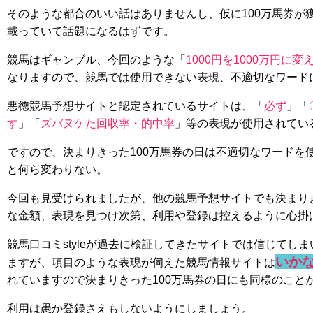
そのような都合のいい話はありませんし、仮に100万馬券が
載っていて話題になるはずです。
競馬はギャンブル、今回のような「
1000円を1000万円に変
なりますので、競馬では使用できない表現、不適切なワード
悪徳競馬予想サイトと認定されているサイトは、「
必ず
」「
す
」「
ズバヌケた回収率・的中率
」等の表現が使用されてい
ですので、決まりきった100万馬券の日は不適切なワードを
と何ら変わりない。
今回も見受けられましたが、他の競馬予想サイトでも決まりき
な金額、表現を見つけ次第、利用や登録は控えるように心掛
競馬口コミstyleが過去に検証してきたサイトでは信じてし
いか
ますが、項目のような表現が伺えた競馬情報サイトは
れていますので決まりきった100万馬券の日にも同様のこと
利用は愚か登録さえもしないようにしましょう。