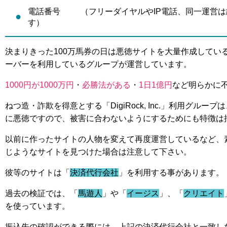
電話番号 （フリーダイヤルやIP電話、同一運営は
す）
決まりきった100万馬券の日は悪徳サイトを大量作成してい
ーバーを利用しているグループが運営しています。
1000円が1000万円
・
必勝法がある
・
1日1億円
など明らかに
ねつ造・詐欺を得意とする「DigiRock, Inc.」利用グル
に悪徳ですので、被害に合わないようにするためにも特徴は
以前に作ったサイトの人物を変えて再度運営しているなど、
じようなサイトを見つけた場合は注意して下さい。
彼等のサイトは「
決済代行会社
」を利用する事があります。
過去の検証では、「
馬遊人
」や「
イージス
」、「
クリエイト
を使っています。
振込先の確認ができる際には、上記の決済代行会社と一致し