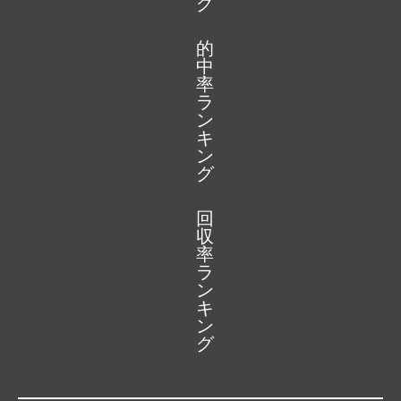
グ
的
中
率
ラ
ン
キ
ン
グ
回
収
率
ラ
ン
キ
ン
グ