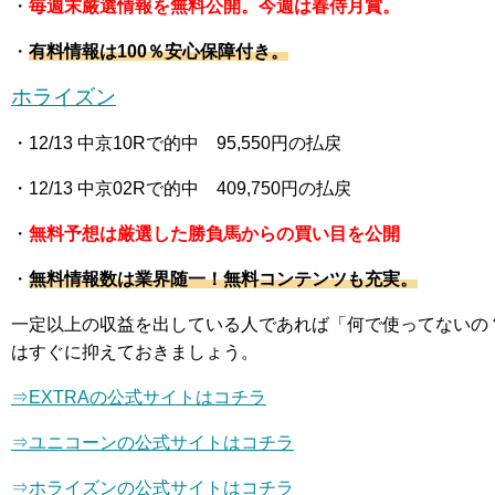
・
毎週末厳選情報を無料公開。今週は春侍月賞。
・
有料情報は100％安心保障付き。
ホライズン
・12
/13 中京10R
で的中 95,550
円の払戻
・12
/13 中京02R
で的中 409,750
円の払戻
・
無料予想は厳選した勝負馬からの買い目を公開
・
無料情報数は業界随一！無料コンテンツも充実。
一定以上の収益を出している人であれば「何で使ってないの
はすぐに抑えておきましょう。
⇒EXTRAの公式サイトはコチラ
⇒
ユニコーン
の公式サイトはコチラ
⇒ホライズンの公式サイトはコチラ