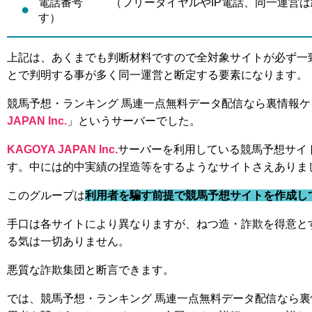
電話番号 （フリーダイヤルやIP電話、同一運営は
す）
上記は、あくまでも判断材料ですので全対象サイトが必ず一
とで判明する事が多く同一運営と断定する要素になります。
競馬予想・ランキング 馬連一点無料データ配信なら裏情報
JAPAN Inc.
」というサーバーでした。
KAGOYA JAPAN Inc.
サーバーを利用している競馬予想サイ
す。中には的中実績の捏造等をするようなサイトさえありま
このグループは
利用者を騙す前提で競馬予想サイトを作成し
手口は各サイトにより異なりますが、ねつ造・詐欺を得意と
る気は一切ありません。
悪質な詐欺集団と断言できます。
では、競馬予想・ランキング 馬連一点無料データ配信なら