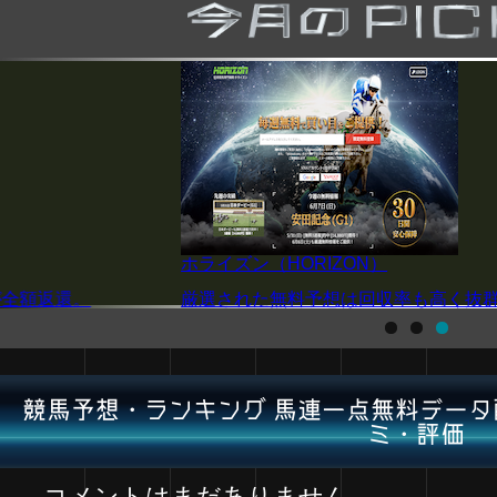
ホライズン（HORIZON）
が全額返還。
厳選された無料予想は回収率も高く抜
競馬予想・ランキング 馬連一点無料デー
ミ・評価
コメントはまだありません。