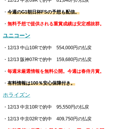
・12
/13 中京09R
で的中 81,840
円の払戻
・
今週の
G1朝日杯FS
の予想も配信。
・
無料予想で提供される重賞成績は安定感抜群。
ユニコーン
・12
/13 中山10R
で的中 554,000
円の払戻
・12
/13 阪神07R
で的中 159,680
円の払戻
・
毎週末厳選情報を無料公開。今週は春侍月賞。
・
有料情報は100％安心保障付き。
ホライズン
・12
/13 中京10R
で的中 95,550
円の払戻
・12
/13 中京02R
で的中 409,750
円の払戻