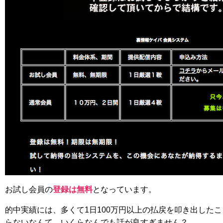
お試し会員の
登録は無料
となっています。
的中実績には、多くて1日100万円以上の払戻を叩き出した
らないなんて、いくらなんでも話が良すぎません？