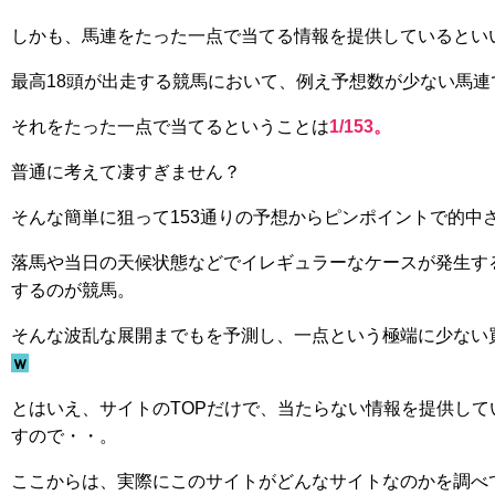
しかも、馬連をたった一点で当てる情報を提供しているとい
最高18頭が出走する競馬において、例え予想数が少ない馬連
それをたった一点で当てるということは
1/153。
普通に考えて凄すぎません？
そんな簡単に狙って153通りの予想からピンポイントで的中
落馬や当日の天候状態などでイレギュラーなケースが発生す
するのが競馬。
そんな波乱な展開までもを予測し、一点という極端に少ない
ｗ
とはいえ、サイトのTOPだけで、当たらない情報を提供し
すので・・。
ここからは、実際にこのサイトがどんなサイトなのかを調べ