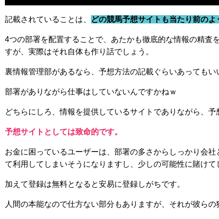
記載されていることは、
どの競馬予想サイトも当たり前のよ
4つの部署を配置することで、あたかも徹底的な情報の精査
すが、実際はそれ自体も作り話でしょう。
裏情報管理部があるなら、予想方法の記載ぐらいあってもい
部署がありながら仕事はしていないんですかねｗ
どちらにしろ、情報を提供しているサイトでありながら、予
予想サイトとしては致命的です。
お金に困っているユーザーは、部署の多さからしっかり会社
て利用してしまいそうになりますし、少しの可能性に賭けて
加えて登録は無料となると安易に登録しがちです。
人間の本能なので仕方ない部分もありますが、それが彼らの