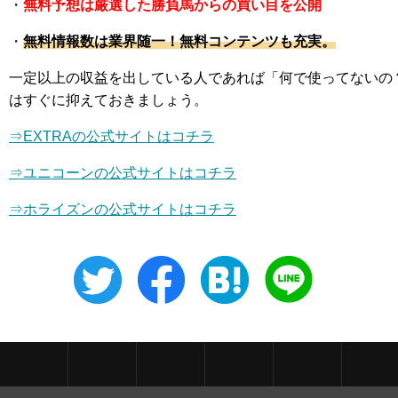
・
無料予想は厳選した勝負馬からの買い目を公開
・
無料情報数は業界随一！無料コンテンツも充実。
一定以上の収益を出している人であれば「何で使ってないの
はすぐに抑えておきましょう。
⇒EXTRAの公式サイトはコチラ
⇒
ユニコーン
の公式サイトはコチラ
⇒ホライズンの公式サイトはコチラ