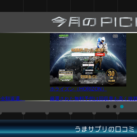
P4
の精度を誇る！
注目の阪神JF(G1)を厳選予想！買い目は
うまサプリの口コミ