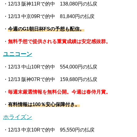
・12
/13 阪神11R
で的中 138,080
円の払戻
・12
/13 中京09R
で的中 81,840
円の払戻
・
今週の
G1朝日杯FS
の予想も配信。
・
無料予想で提供される重賞成績は安定感抜群。
ユニコーン
・12
/13 中山10R
で的中 554,000
円の払戻
・12
/13 阪神07R
で的中 159,680
円の払戻
・
毎週末厳選情報を無料公開。今週は春侍月賞。
・
有料情報は100％安心保障付き。
ホライズン
・12
/13 中京10R
で的中 95,550
円の払戻