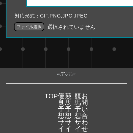
対応形式：GIF,PNG,JPG,JPEG
選択されていません
ファイル選択
TOP
優
競
競
お
良
馬
馬
問
予
予
予
い
想
想
想
合
サ
サ
サ
わ
イ
イ
イ
せ