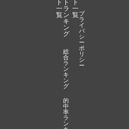
ト
ト
ト
一
ラ
一
プ
覧
ン
覧
ラ
キ
イ
ン
バ
グ
シ
ー
ポ
総
リ
合
シ
ラ
ー
ン
キ
ン
グ
的
中
率
ラ
ン