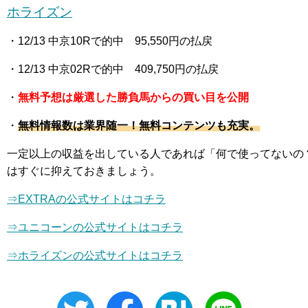
ホライズン
・12
/13 中京10R
で的中 95,550
円の払戻
・12
/13 中京02R
で的中 409,750
円の払戻
・
無料予想は厳選した勝負馬からの買い目を公開
・
無料情報数は業界随一！無料コンテンツも充実。
一定以上の収益を出している人であれば「何で使ってないの
はすぐに抑えておきましょう。
⇒EXTRAの公式サイトはコチラ
⇒
ユニコーン
の公式サイトはコチラ
⇒ホライズンの公式サイトはコチラ