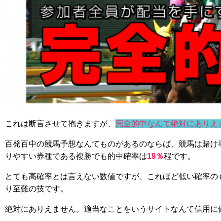
これは断言させて抱きますが、
完全的中なんて絶対にありえ
百発百中の競馬予想なんてものがあるのならば、競馬は賭け
りやすい券種である複勝でも的中確率は
19％
程です。
とても高確率とは言えない数値ですが、これほど低い確率の
り至難の技です。
絶対にありえません。適当なことをいうサイトなんて信用に