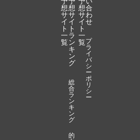
予
予
予
い
想
想
想
合
サ
サ
サ
わ
イ
イ
イ
せ
ト
ト
ト
一
ラ
一
プ
覧
ン
覧
ラ
キ
イ
ン
バ
グ
シ
ー
ポ
総
リ
合
シ
ラ
ー
ン
キ
ン
グ
的