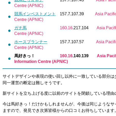
Centre (APNIC)
競馬インベストメント
157.7.107.39
Asia Pacifi
Centre (APNIC)
ガチ馬
160.16
.217.104
Asia Pacif
Centre (APNIC)
ホースプランナー
157.7.107.57
Asia Pacif
Centre (APNIC)
馬好きっ！
160.16
.140.139
Asia Paci
Information Centre (APNIC)
サイトデザインや表現の使い回し以外に一致している部分は
同一運営の断定は難しそうです。
新サイトを立ち上げる度に以前のサイトを閉鎖している理由
今は馬好きっ！だけかもしれませんが、今後は同じようなサ
ますので、発見でき次第皆様からの口コミお待ちしています