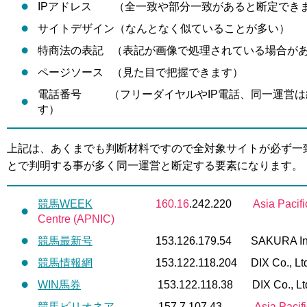
IPアドレス （全一致や部分一致があると断定でき
サイトデザイン（なんとなく似ていることが多い）
特商法の表記 （表記が画像で処理されている場合が
ページソース （見た目で把握できます）
電話番号 （フリーダイヤルやIP電話、同一運営は
す）
上記は、あくまでも判断材料ですので全対象サイトが必ず一
とで判明する事が多く同一運営と断定する要素になります。
競馬WEEK
160.16
.242.220
Asia Pacif
Centre (APNIC)
競馬最新号
153.126.179.54 SAKURA Intern
競馬情報網
153.122.118.204 DIX Co., Ltd
WIN馬券
153.122.118.38 DIX Co., Ltd
競馬ビリオネア
157.7.107.43
Asia Pacif