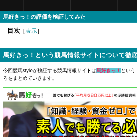
馬好きっ！の評価を検証してみた
目次
[
表示
]
馬好きっ！という競馬情報サイトについて徹
今回競馬styleが検証する競馬情報サイトは
馬好きっ！
という
ろをまとめていきます。